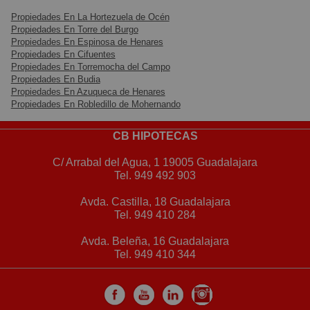
Propiedades En La Hortezuela de Océn
Propiedades En Torre del Burgo
Propiedades En Espinosa de Henares
Propiedades En Cifuentes
Propiedades En Torremocha del Campo
Propiedades En Budia
Propiedades En Azuqueca de Henares
Propiedades En Robledillo de Mohernando
CB HIPOTECAS
C/ Arrabal del Agua, 1 19005 Guadalajara
Tel.
949 492 903
Avda. Castilla, 18 Guadalajara
Tel.
949 410 284
Avda. Beleña, 16 Guadalajara
Tel.
949 410 344