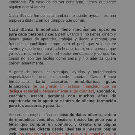
constante. En caso de no ser constante, tienes que tener
alguien que sí lo sea.
Casa Blanca Inmobiliaria también te puede ayudar, es una
empresa distinta en los tiempos que corren.
Casa Blanca Inmobiliaria tiene muchísimas opciones
para cada persona y cada perfil,
tanto si no tienes dinero y
tienes ganas de aprender, trabajar y llegar a montar una
franquicia inmobiliaria; como para el perfil que solo quiere
invertir y que le den casi todo hecho; también la persona que
ya lleva mucho tiempo en el sector inmobiliario y ve que las
cosas no son tan fáciles como creía y / o además quiere
crecer laboralmente.
A parte de todas las ventajas, ayudas y profesionales
especializados que te puede aportar Casa Blanca
Inmobiliaria:
tanto asesores inmobiliarios, guías
financieros
(te asignarán un asesor financiero que se
dedique especial y personalmente a tus clientes)
, abogados,
coachigs, asesor personal con muchos años de
experiencia en la apertura e inicio de oficina, formación
para tus asesores y para tí…
Ponen a tu disposición una
base de datos interna, cartera
de inmuebles vendibles desde el inicio, tampoco vas a
tener que comprar un dominio, y crearte una página
web, pasarela directa desde Idealista a nuestra página
web
(no tendrás que publicar de nuevo el inmueble en tu