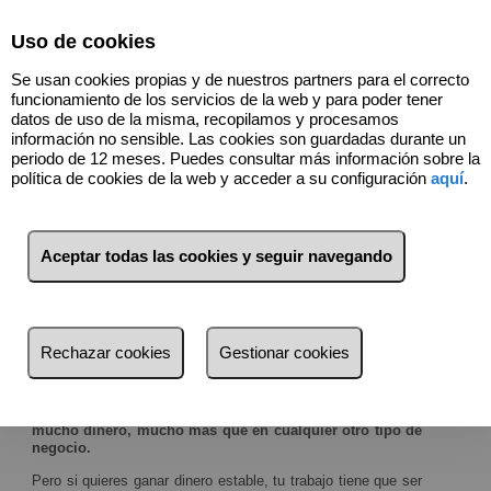
Select Language
▼
Uso de cookies
Se usan cookies propias y de nuestros partners para el correcto
funcionamiento de los servicios de la web y para poder tener
datos de uso de la misma, recopilamos y procesamos
información no sensible. Las cookies son guardadas durante un
periodo de 12 meses. Puedes consultar más información sobre la
política de cookies de la web y acceder a su configuración
aquí
.
INVERSIONES DE
NEGOCIO MUY BIEN
Aceptar todas las cookies y seguir navegando
PAGADAS.
NOTICIAS IMPORTANTES: ¡¡GANA DINERO
Rechazar cookies
Gestionar cookies
Y ASEGÚRATE UN GRAN FUTURO!!
En una inmobiliaria que funcione,
se puede llegar a ganar
mucho dinero, mucho más que en cualquier otro tipo de
negocio.
Pero si quieres ganar dinero estable, tu trabajo tiene que ser