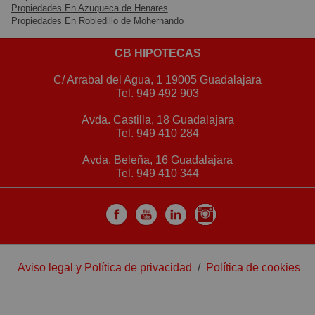
Propiedades En Azuqueca de Henares
Propiedades En Robledillo de Mohernando
CB HIPOTECAS
C/ Arrabal del Agua, 1 19005 Guadalajara
Tel.
949 492 903
Avda. Castilla, 18 Guadalajara
Tel.
949 410 284
Avda. Beleña, 16 Guadalajara
Tel.
949 410 344
Aviso legal y Política de privacidad
/
Política de cookies